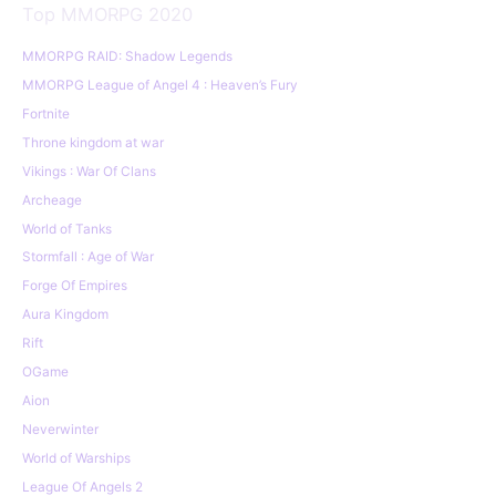
Top MMORPG 2020
MMORPG RAID: Shadow Legends
MMORPG League of Angel 4 : Heaven’s Fury
Fortnite
Throne kingdom at war
Vikings : War Of Clans
Archeage
World of Tanks
Stormfall : Age of War
Forge Of Empires
Aura Kingdom
Rift
OGame
Aion
Neverwinter
World of Warships
League Of Angels 2