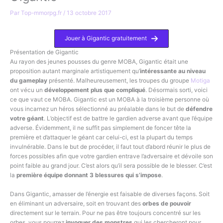
Par
Top-mmorpg.fr
/
13 octobre 2017
Jouer à Gigantic gratuitement
Présentation de Gigantic
Au rayon des jeunes pousses du genre MOBA, Gigantic était une
proposition autant marginale artistiquement qu’
intéressante au niveau
du gameplay
présenté. Malheureusement, les troupes du groupe
Motiga
ont vécu un
développement plus que compliqué
. Désormais sorti, voici
ce que vaut ce MOBA. Gigantic est un MOBA à la troisième personne où
vous incarnez un héros sélectionné au préalable dans le but de
défendre
votre géant
. L’objectif est de battre le gardien adverse avant que l’équipe
adverse. Évidemment, il ne suffit pas simplement de foncer tête la
première et d’attaquer le géant car celui-ci, est la plupart du temps
invulnérable. Dans le but de procéder, il faut tout d’abord réunir le plus de
forces possibles afin que votre gardien entrave l’adversaire et dévoile son
point faible au grand jour. C’est alors qu’il sera possible de le blesser. C’est
la
première équipe donnant 3 blessures qui s’impose
.
Dans Gigantic, amasser de l’énergie est faisable de diverses façons. Soit
en éliminant un adversaire, soit en trouvant des
orbes de pouvoir
directement sur le terrain. Pour ne pas être toujours concentré sur les
orbes, vous pourrez
invoquer des monstres
qui les chercheront pour