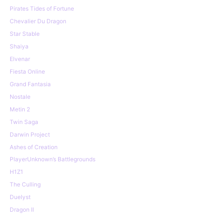
Pirates Tides of Fortune
Chevalier Du Dragon
Star Stable
Shaiya
Elvenar
Fiesta Online
Grand Fantasia
Nostale
Metin 2
Twin Saga
Darwin Project
Ashes of Creation
PlayerUnknown’s Battlegrounds
H1Z1
The Culling
Duelyst
Dragon II