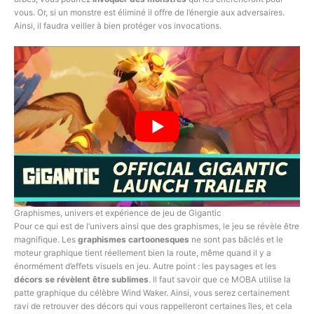
vous. Or, si un monstre est éliminé il offre de l’énergie aux adversaires.
Ainsi, il faudra veiller à bien protéger vos invocations.
Graphismes, univers et expérience de jeu de Gigantic
Pour ce qui est de l’univers ainsi que des graphismes, le jeu se révèle être
magnifique. Les
graphismes cartoonesques
ne sont pas bâclés et le
moteur graphique tient réellement bien la route, même quand il y a
énormément d’effets visuels en jeu. Autre point : les paysages et les
décors se révèlent être sublimes
. Il faut savoir que ce MOBA utilise la
patte graphique du célèbre Wind Waker. Ainsi, vous serez certainement
ravi de retrouver des décors qui vous rappelleront certaines îles, et cela