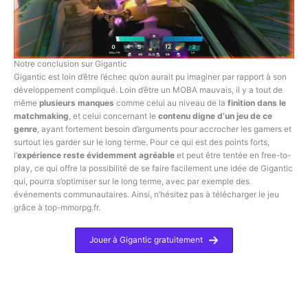
Notre conclusion sur Gigantic
Gigantic est loin d’être l’échec qu’on aurait pu imaginer par rapport à son
développement compliqué. Loin d’être un MOBA mauvais, il y a tout de
même
plusieurs manques
comme celui au niveau de la
finition dans le
matchmaking
, et celui concernant le
contenu digne d’un jeu de ce
genre
, ayant fortement besoin d’arguments pour accrocher les gamers et
surtout les garder sur le long terme. Pour ce qui est des points forts,
l’
expérience reste évidemment agréable
et peut être tentée en free-to-
play, ce qui offre la possibilité de se faire facilement une idée de Gigantic
qui, pourra s’optimiser sur le long terme, avec par exemple des
événements communautaires. Ainsi, n’hésitez pas à télécharger le jeu
grâce à top-mmorpg.fr.
Jouer à Gigantic gratuitement