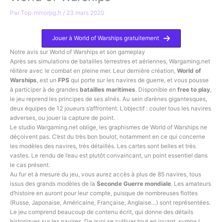
Par
Top-mmorpg.fr
/
23 mars 2020
Jouer à World of Warships gratuitement
Notre avis sur World of Warships et son gameplay
Après ses simulations de batailles terrestres et aériennes, Wargaming.net
réitère avec le combat en pleine mer. Leur dernière création,
World of
Warships
, est un
FPS
qui porte sur les navires de guerre, et vous pousse
à participer à de grandes
batailles maritimes
. Disponible en
free to play
,
le jeu reprend les principes de ses aînés. Au sein d’arènes gigantesques,
deux équipes de 12 joueurs s’affrontent. L’objectif : couler tous les navires
adverses, ou jouer la capture de point.
Le studio Wargaming.net oblige, les graphismes de World of Warships ne
déçoivent pas. C’est du très bon boulot, notamment en ce qui concerne
les modèles des navires, très détaillés. Les cartes sont belles et très
vastes. Le rendu de l’eau est plutôt convaincant, un point essentiel dans
le cas présent.
Au fur et à mesure du jeu, vous aurez accès à plus de 85 navires, tous
issus des grands modèles de la
Seconde Guerre mondiale
. Les amateurs
d’histoire en auront pour leur compte, puisque de nombreuses flottes
(Russe, Japonaise, Américaine, Française, Anglaise…) sont représentées.
Le jeu comprend beaucoup de contenu écrit, qui donne des détails
historiques sur les navires. De quoi se cultiver tout en jouant, sympa !