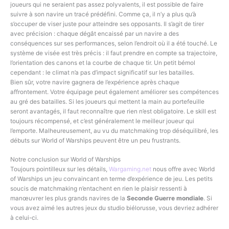
joueurs qui ne seraient pas assez polyvalents, il est possible de faire
suivre à son navire un tracé prédéfini. Comme ça, il n’y a plus qu’à
s’occuper de viser juste pour atteindre ses opposants. Il s’agit de tirer
avec précision : chaque dégât encaissé par un navire a des
conséquences sur ses performances, selon l’endroit où il a été touché. Le
système de visée est très précis : il faut prendre en compte sa trajectoire,
l’orientation des canons et la courbe de chaque tir. Un petit bémol
cependant : le climat n’a pas d’impact significatif sur les batailles.
Bien sûr, votre navire gagnera de l’expérience après chaque
affrontement. Votre équipage peut également améliorer ses compétences
au gré des batailles. Si les joueurs qui mettent la main au portefeuille
seront avantagés, il faut reconnaître que rien n’est obligatoire. Le skill est
toujours récompensé, et c’est généralement le meilleur joueur qui
l’emporte. Malheureusement, au vu du matchmaking trop déséquilibré, les
débuts sur World of Warships peuvent être un peu frustrants.
Notre conclusion sur World of Warships
Toujours pointilleux sur les détails,
Wargaming.net
nous offre avec World
of Warships un jeu convaincant en terme d’expérience de jeu. Les petits
soucis de matchmaking n’entachent en rien le plaisir ressenti à
manœuvrer les plus grands navires de la
Seconde Guerre mondiale
. Si
vous avez aimé les autres jeux du studio biélorusse, vous devriez adhérer
à celui-ci.