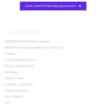
Jouer à World of Warships gratuitement
Top MMORPG 2020
MMORPG RAID: Shadow Legends
MMORPG League of Angel 4 : Heaven’s Fury
Fortnite
Throne kingdom at war
Vikings : War Of Clans
Archeage
World of Tanks
Stormfall : Age of War
Forge Of Empires
Aura Kingdom
Rift