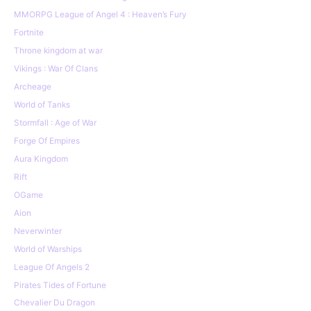
MMORPG League of Angel 4 : Heaven’s Fury
Fortnite
Throne kingdom at war
Vikings : War Of Clans
Archeage
World of Tanks
Stormfall : Age of War
Forge Of Empires
Aura Kingdom
Rift
OGame
Aion
Neverwinter
World of Warships
League Of Angels 2
Pirates Tides of Fortune
Chevalier Du Dragon