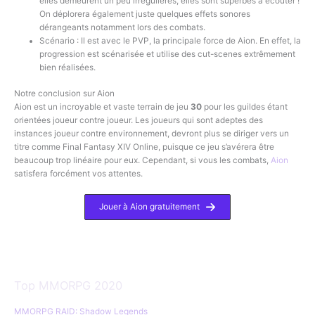
elles demeurent un peu irrégulières, elles sont superbes à écouter !
On déplorera également juste quelques effets sonores
dérangeants notamment lors des combats.
Scénario : Il est avec le PVP, la principale force de Aion. En effet, la
progression est scénarisée et utilise des cut-scenes extrêmement
bien réalisées.
Notre conclusion sur Aion
Aion est un incroyable et vaste terrain de jeu
30
pour les guildes étant
orientées joueur contre joueur. Les joueurs qui sont adeptes des
instances joueur contre environnement, devront plus se diriger vers un
titre comme Final Fantasy XIV Online, puisque ce jeu s’avérera être
beaucoup trop linéaire pour eux. Cependant, si vous les combats,
Aion
satisfera forcément vos attentes.
Jouer à Aion gratuitement
Top MMORPG 2020
MMORPG RAID: Shadow Legends