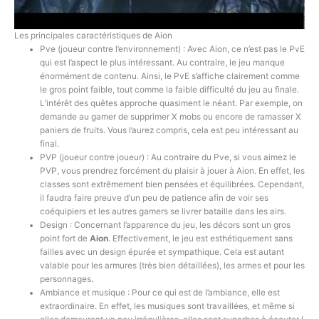
Les principales caractéristiques de Aion
Pve (joueur contre l’environnement) : Avec Aion, ce n’est pas le PvE
qui est l’aspect le plus intéressant. Au contraire, le jeu manque
énormément de contenu. Ainsi, le PvE s’affiche clairement comme
le gros point faible, tout comme la faible difficulté du jeu au finale.
L’intérêt des quêtes approche quasiment le néant. Par exemple, on
demande au gamer de supprimer X mobs ou encore de ramasser X
paniers de fruits. Vous l’aurez compris, cela est peu intéressant au
final.
PVP (joueur contre joueur) : Au contraire du Pve, si vous aimez le
PVP, vous prendrez forcément du plaisir à jouer à Aion. En effet, les
classes sont extrêmement bien pensées et équilibrées. Cependant,
il faudra faire preuve d’un peu de patience afin de voir ses
coéquipiers et les autres gamers se livrer bataille dans les airs.
Design : Concernant l’apparence du jeu, les décors sont un gros
point fort de
Aion
. Effectivement, le jeu est esthétiquement sans
failles avec un design épurée et sympathique. Cela est autant
valable pour les armures (très bien détaillées), les armes et pour les
personnages.
Ambiance et musique : Pour ce qui est de l’ambiance, elle est
extraordinaire. En effet, les musiques sont travaillées, et même si