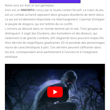
Notre avis sur Aion et son gameplay
Aion est un
MMORPG
conçu par le studio coréen Ncsoft. Le cœur du jeu
est un combat acharné opposant deux groupes dissidents de demi-dieux.
Le jeu est évidemment disponible via téléchargement. Il permet d’intégrer
le peuple de dragons, qui est l’arbitre de ce conflit.
L’univers se déroule dans un monde dominé par le mal. Trois groupes se
distinguent. Il s’agit des Elyséens, des Asmodiens et des Balaurs, qui
s’adonnent à de grands combats, afin d’agrandir leurs pouvoirs respectifs.
Aion dévoile de magnifiques graphismes 3D et possède des personnages
munis de caractéristiques à part. Ces derniers peuvent s’affronter dans
les airs, correspondant ainsi parfaitement à l’univers et à l’imaginaire
asiatique.