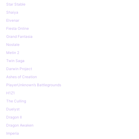
Star Stable
Shaiya
Elvenar
Fiesta Online
Grand Fantasia
Nostale
Metin 2
Twin Saga
Darwin Project
Ashes of Creation
PlayerUnknown’s Battlegrounds
H1Z1
The Culling
Duelyst
Dragon II
Dragon Awaken
Imperia