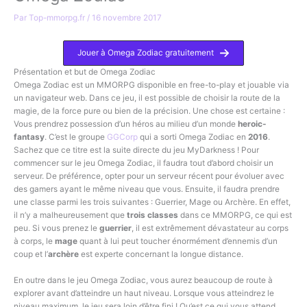
Par
Top-mmorpg.fr
/
16 novembre 2017
Jouer à Omega Zodiac gratuitement
Présentation et but de Omega Zodiac
Omega Zodiac est un MMORPG disponible en free-to-play et jouable via
un navigateur web. Dans ce jeu, il est possible de choisir la route de la
magie, de la force pure ou bien de la précision. Une chose est certaine :
Vous prendrez possession d’un héros au milieu d’un monde
heroic-
fantasy
. C’est le groupe
GGCorp
qui a sorti Omega Zodiac en
2016
.
Sachez que ce titre est la suite directe du jeu MyDarkness ! Pour
commencer sur le jeu Omega Zodiac, il faudra tout d’abord choisir un
serveur. De préférence, opter pour un serveur récent pour évoluer avec
des gamers ayant le même niveau que vous. Ensuite, il faudra prendre
une classe parmi les trois suivantes : Guerrier, Mage ou Archère. En effet,
il n’y a malheureusement que
trois classes
dans ce MMORPG, ce qui est
peu. Si vous prenez le
guerrier
, il est extrêmement dévastateur au corps
à corps, le
mage
quant à lui peut toucher énormément d’ennemis d’un
coup et l’
archère
est experte concernant la longue distance.
En outre dans le jeu Omega Zodiac, vous aurez beaucoup de route à
explorer avant d’atteindre un haut niveau. Lorsque vous atteindrez le
niveau maximum, le jeu sera loin d’être fini ! Qu’est ce qui vous attend