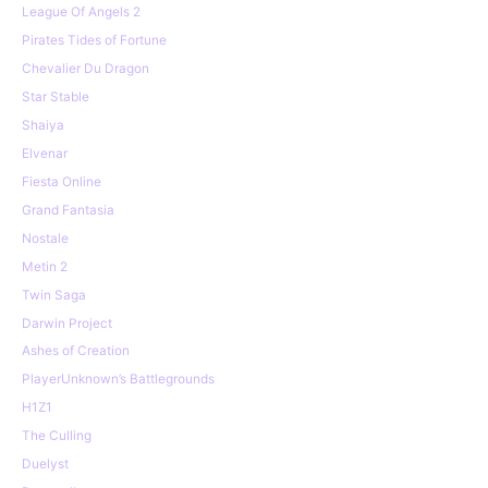
League Of Angels 2
Pirates Tides of Fortune
Chevalier Du Dragon
Star Stable
Shaiya
Elvenar
Fiesta Online
Grand Fantasia
Nostale
Metin 2
Twin Saga
Darwin Project
Ashes of Creation
PlayerUnknown’s Battlegrounds
H1Z1
The Culling
Duelyst