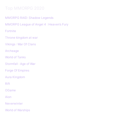
Top MMORPG 2020
MMORPG RAID: Shadow Legends
MMORPG League of Angel 4 : Heaven’s Fury
Fortnite
Throne kingdom at war
Vikings : War Of Clans
Archeage
World of Tanks
Stormfall : Age of War
Forge Of Empires
Aura Kingdom
Rift
OGame
Aion
Neverwinter
World of Warships