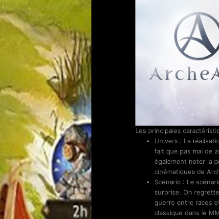
Les principales caractéris
Univers : La réalisat
fait que pas mal de 
également noter la p
cinématiques de Arch
Scénario : Le scénar
surprise. On regrette 
guerre entre races e
classique dans le 