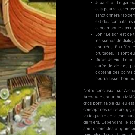
Jouabilité : Le game
cela pourra lasser as
sanctionnera rapidem
est des combats, ils s
concernant le gamepla
Son : Le son est de t
les scènes de dialo
doublées. En effet, 
bruitages, ils sont e
Durée de vie : Le no
durée de vie n’est pa
d’obtenir des points 
pourra lasser bon n
Notre conclusion sur Arch
ArcheAge est un bon MMORP
gros point faible du jeu est
concept des serveurs gigan
vu la qualité de la communa
derniers. Cependant, le sof
sont splendides et grandios
gameplay fluide et des arbre