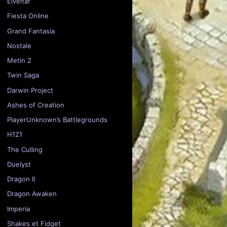
Elvenar
Fiesta Online
Grand Fantasia
Nostale
Metin 2
Twin Saga
Darwin Project
Ashes of Creation
PlayerUnknown’s Battlegrounds
H1Z1
The Culling
Duelyst
Dragon II
Dragon Awaken
Imperia
Shakes et Fidget