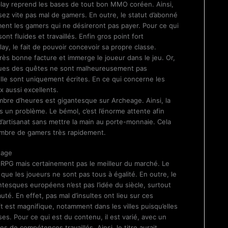
play reprend les bases de tout bon MMO coréen. Ainsi,
sez vite pas mal de gamers. En outre, le statut d’abonné
ent les gamers qui ne désireront pas payer. Pour ce qui
ont fluides et travaillés. Enfin gros point fort
y, le fait de pouvoir concevoir sa propre classe.
rès bonne facture et immerge le joueur dans le jeu. Or,
gues des quêtes ne sont malheureusement pas
elle sont uniquement écrites. En ce qui concerne les
ux aussi excellents.
mbre d’heures est gigantesque sur Archeage. Ainsi, la
s un problème. Le bémol, c’est l’énorme attente afin
d’artisanat sans mettre la main au porte-monnaie. Cela
ombre de gamers très rapidement.
eage
G mais certainement pas le meilleur du marché. Le
 que les joueurs ne sont pas tous à égalité. En outre, le
tesques européens n’est pas l’idée du siècle, surtout
uté. En effet, pas mal d’insultes ont lieu sur ces
t est magnifique, notamment dans les villes puisqu’elles
es. Pour ce qui est du contenu, il est varié, avec un
s de compétences travaillés. Ainsi, le titre aurait