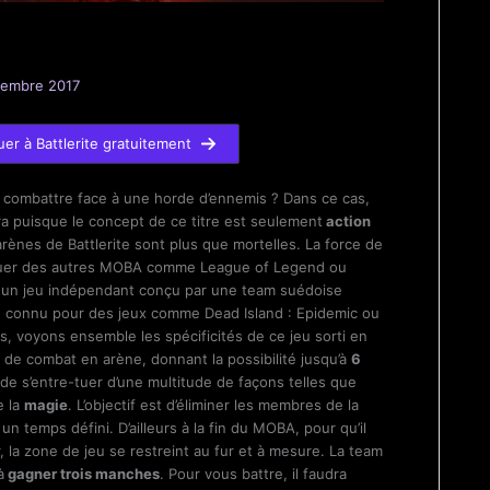
vembre 2017
uer à Battlerite gratuitement
 combattre face à une horde d’ennemis ? Dans ce cas,
ra puisque le concept de ce titre est seulement
action
arènes de Battlerite sont plus que mortelles. La force de
inguer des autres MOBA comme League of Legend ou
st un jeu indépendant conçu par une team suédoise
, connu pour des jeux comme Dead Island : Epidemic ou
s, voyons ensemble les spécificités de ce jeu sorti en
tre de combat en arène, donnant la possibilité jusqu’à
6
) de s’entre-tuer d’une multitude de façons telles que
e la
magie
. L’objectif est d’éliminer les membres de la
n temps défini. D’ailleurs à la fin du MOBA, pour qu’il
, la zone de jeu se restreint au fur et à mesure. La team
à
gagner trois manches
. Pour vous battre, il faudra