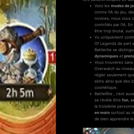
Voici les
modes de je
contre l’IA du jeu, d
novices, nous vous c
contrôlés par l’IA. E
être trop brutal, sur
Vu uniquement comm
Of Legends de part 
Battlerite se disting
dynamiques
et
pren
Vous trouverez sans
Overwatch au niveau
régler seulement qu
skins ainsi que des 
cosmétique.
BattleRite , c’est aus
se révèle être
fun
,
c
la troisième personn
en main
surtout au 
de bien apprendre le