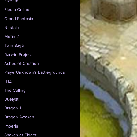
Elvenar
Fiesta Online
Grand Fantasia
Nostale
Metin 2
Twin Saga
Darwin Project
Ashes of Creation
PlayerUnknown’s Battlegrounds
H1Z1
The Culling
Duelyst
Dragon II
Dragon Awaken
Imperia
Shakes et Fidget