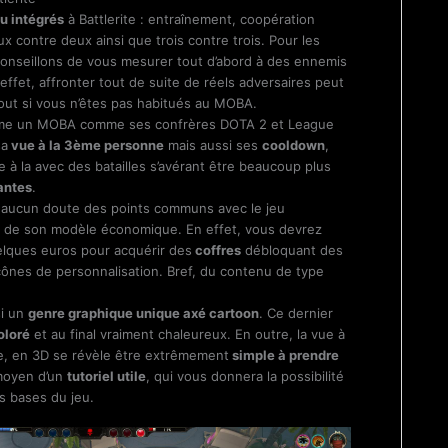
u intégrés
à Battlerite : entraînement, coopération
eux contre deux ainsi que trois contre trois. Pour les
onseillons de vous mesurer tout d’abord à des ennemis
n effet, affronter tout de suite de réels adversaires peut
tout si vous n’êtes pas habitués au MOBA.
e un MOBA comme ses confrères DOTA 2 et League
sa
vue à la 3ème personne
mais aussi ses
cooldown
,
ue à la avec des batailles s’avérant être beaucoup plus
antes
.
 aucun doute des points communs avec le jeu
 de son modèle économique. En effet, vous devrez
elques euros pour acquérir des
coffres
débloquant des
icônes de personnalisation. Bref, du contenu de type
si un
genre graphique unique axé cartoon
. Ce dernier
oloré
et au final vraiment chaleureux. En outre, la vue à
e, en 3D se révèle être extrêmement
simple à prendre
moyen d’un
tutoriel utile
, qui vous donnera la possibilité
s bases du jeu.