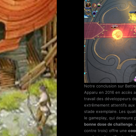
Notre conclusion sur Battle
Apparu en 2016 en accès ant
travail des développeurs de
extrêmement attentifs aux 
stade exemplaire. Les qua
le gameplay, qui demeure pe
bonne dose de challenge
.
contre trois) offre une
coo