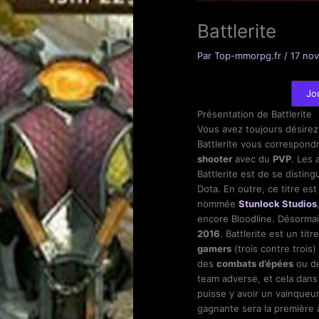
Battlerite
Par
Top-mmorpg.fr
/
17 no
Jo
Présentation de Battlerite
Vous avez toujours désirez
Battlerite vous correspond
shooter
avec du
PVP
. Les 
Battlerite est de se dist
Dota. En outre, ce titre e
nommée
Stunlock Studios
encore Bloodline. Désormai
2016
. Battlerite est un ti
gamers
(trois contre trois
des
combats d’épées
ou d
team adverse, et cela dans u
puisse y avoir un vainqueur
gagnante sera la première 