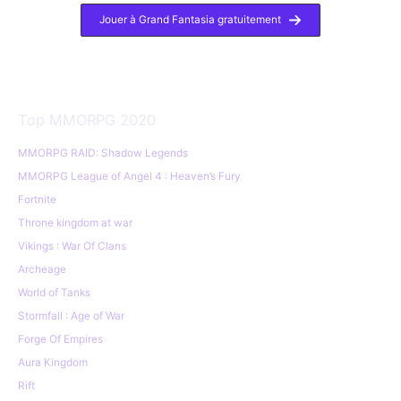
Jouer à Grand Fantasia gratuitement
Top MMORPG 2020
MMORPG RAID: Shadow Legends
MMORPG League of Angel 4 : Heaven’s Fury
Fortnite
Throne kingdom at war
Vikings : War Of Clans
Archeage
World of Tanks
Stormfall : Age of War
Forge Of Empires
Aura Kingdom
Rift