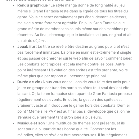
Rendu graphique
: Le style manga donne de l’originalité au jeu
même si Grand Fantasia reste dans la lignée de tous les titres du
genre. Vous ne serez certainement pas ébahi devant les décors,
mais cela reste fortement agréable. En plus, Gran Fantasia a le
grand mérite de marcher sans soucis même sur des machines peu
récentes. Au final, dommage que le bestiaire soit peu original et ait
un air de déjà-vu.
Jouabilité
: Le titre se révèle être destiné au grand public et n’est
pas forcément immature. La prise en main est extrêmement simple
et pas passer de chercher sur le web afin de savoir comment jouer.
Les combats sont rapides, et cela même contre les boss. Autre
point intéressant : L’évolution des sprites est très prenante, voire
même plus que par rapport au personnage principal.
Durée de vie
: Nous vous conseillons de vous faire des amis pour
jouer en groupe car tuer des horribles bêtes tout seul devient vite
lassant. Or, la team française s’occupant de Gran Fantasia propose
régulièrement des events. En outre, la gestion des sprites est
vraiment vaste afin d’occuper le gamer hors des combats. Dernier
point : Même si le PVP est au final pas si développé que ça, on ne
s’ennuie que rarement tant qu’on joue à plusieurs.
Musique et son
: Une multitude de thèmes sont présents, et ils
sont pour la plupart de très bonne qualité. Concernant les
mélodies, elles se révèlent être accrocheuses. Il faut également