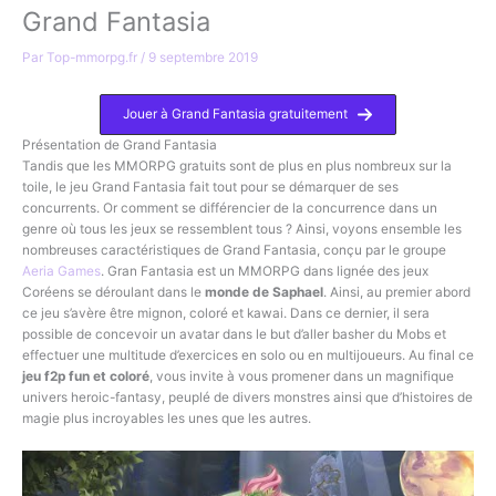
Grand Fantasia
Par
Top-mmorpg.fr
/
9 septembre 2019
Jouer à Grand Fantasia gratuitement
Présentation de Grand Fantasia
Tandis que les MMORPG gratuits sont de plus en plus nombreux sur la
toile, le jeu Grand Fantasia fait tout pour se démarquer de ses
concurrents. Or comment se différencier de la concurrence dans un
genre où tous les jeux se ressemblent tous ? Ainsi, voyons ensemble les
nombreuses caractéristiques de Grand Fantasia, conçu par le groupe
Aeria Games
. Gran Fantasia est un MMORPG dans lignée des jeux
Coréens se déroulant dans le
monde de Saphael
. Ainsi, au premier abord
ce jeu s’avère être mignon, coloré et kawai. Dans ce dernier, il sera
possible de concevoir un avatar dans le but d’aller basher du Mobs et
effectuer une multitude d’exercices en solo ou en multijoueurs. Au final ce
jeu f2p fun et coloré
, vous invite à vous promener dans un magnifique
univers heroic-fantasy, peuplé de divers monstres ainsi que d’histoires de
magie plus incroyables les unes que les autres.