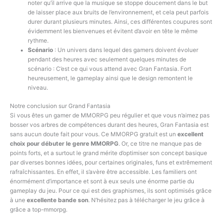
noter qu’il arrive que la musique se stoppe doucement dans le but
de laisser place aux bruits de l’environnement, et cela peut parfois
durer durant plusieurs minutes. Ainsi, ces différentes coupures sont
évidemment les bienvenues et évitent d’avoir en tête le même
rythme.
Scénario
: Un univers dans lequel des gamers doivent évoluer
pendant des heures avec seulement quelques minutes de
scénario : C’est ce qui vous attend avec Gran Fantasia. Fort
heureusement, le gameplay ainsi que le design remontent le
niveau.
Notre conclusion sur Grand Fantasia
Si vous êtes un gamer de MMORPG peu régulier et que vous n’aimez pas
bosser vos arbres de compétences durant des heures, Gran Fantasia est
sans aucun doute fait pour vous. Ce MMORPG gratuit est un
excellent
choix pour débuter le genre MMORPG
. Or, ce titre ne manque pas de
points forts, et a surtout le grand mérite d’optimiser son concept basique
par diverses bonnes idées, pour certaines originales, funs et extrêmement
rafraîchissantes. En effet, il s’avère être accessible. Les familiers ont
énormément d’importance et sont à eux seuls une énorme partie du
gameplay du jeu. Pour ce qui est des graphismes, ils sont optimisés grâce
à une
excellente bande son
. N’hésitez pas à télécharger le jeu grâce à
grâce a top-mmorpg.