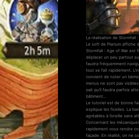
La réalisation de Stormfall 
Le soft de Plarium affiche
Stormfall : Age of War est f
déplacer un peu partout sur
faudra fréquemment navigu
tout se fait rapidement. L’in
convient de noter un bémol 
menus ne sont pas visible
sait qu’il faudra parfois a
bâtiment…
Le tutoriel est de bonne fa
explique les ficelles. La 
agréables à l’oreille sans a
Concernant les mécaniques 
rapidement vous rendre com
façade. En réalité, on ne c