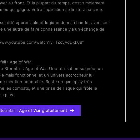
er au front. Et la plupart du temps, c’est simplement
rmée qui gagne. Votre implication se limitera au choix
ssibilité appréciable et logique de marchander avec ses
e une autre de faire connaissance via un échange de
//www.youtube.com/watch?v=TZc5VoDKk68″
all : Age of War
e Stormfall : Age of War. Une réalisation soignée, un
e mais fonctionnel et un univers accrocheur lui
ne mention honorable. Reste un gameplay très
e les combats, et une prise de risque qui frôle le
ns plus.
tormfall : Age of War gratuitement