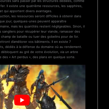
sources sans passer par les structures dédiées, comme
fer. Il existe une quatrième ressources, les sapphires,
et qui apportent divers avantages.
ction, les ressources seront difficiles à obtenir dans
aque jour, quelques-unes peuvent apparaître
aine, mais les quantités restent négligeables. Sinon, il
s sangliers pour récupérer leur viande, ramasser des
hamp de bataille ou tuer des gobelins pour de l’or.
ront d’améliorer vos bâtiments. Il en existe 7
ncts, dédiés à la défense du domaine où au rendement.
 débloquent au gré de votre évolution, via un arbre
 des « Art perdus », des plans en quelque sorte.