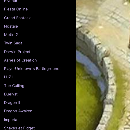
Elvenar
Fiesta Online
Grand Fantasia
Nostale
Metin 2
Twin Saga
Darwin Project
Ashes of Creation
PlayerUnknown’s Battlegrounds
H1Z1
The Culling
Duelyst
Dragon II
Dragon Awaken
Imperia
Shakes et Fidget