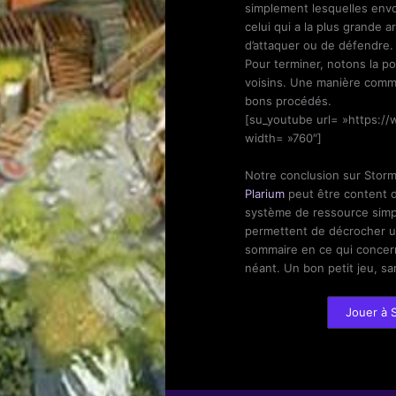
simplement lesquelles envoy
celui qui a la plus grande a
d’attaquer ou de défendre.
Pour terminer, notons la po
voisins. Une manière comm
bons procédés.
[su_youtube url= »https:
width= »760″]
Notre conclusion sur Stormf
Plarium
peut être content d
système de ressource simpl
permettent de décrocher u
sommaire en ce qui concern
néant. Un bon petit jeu, sa
Jouer à S