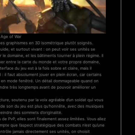
: Age of War
 des graphismes en 3D isométrique plutôt soignés.
luide, et surtout vivant : on peut voir ses unités se
 le domaine, et les bâtiments tourner à plein régime. Il
er entre la carte du monde et votre propre domaine,
terface du jeu est à la fois sobre et claire, mais il
: il faut absolument jouer en plein écran, car certains
s en mode fenêtré. Un détail dommageable quand on
ttendre très longtemps avant de pouvoir améliorer un
cture, soutenu par la voix agréable d’un soldat qui vous
bande son du jeu est plus qu’honnête, avec des musiques
tteindre des sommets d’originalité.
de PvP, elles sont finalement assez limitées. Vous allez
pte que l’aspect stratégique des combats n’est qu’une
ontrôle jamais directement ses unités, on choisit