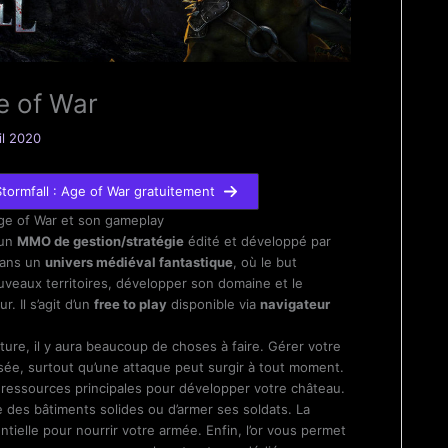
ge of War
il 2020
tormfall : Age of War gratuitement
Age of War et son gameplay
 un
MMO de gestion/stratégie
édité et développé par
dans un
univers médiéval fantastique
, où le but
uveaux territoires, développer son domaine et le
. Il s’agit d’un
free to play
disponible via
navigateur
ure, il y aura beaucoup de choses à faire. Gérer votre
sée, surtout qu’une attaque peut surgir à tout moment.
 ressources principales pour développer votre château.
 des bâtiments solides ou d’armer ses soldats. La
ntielle pour nourrir votre armée. Enfin, l’or vous permet