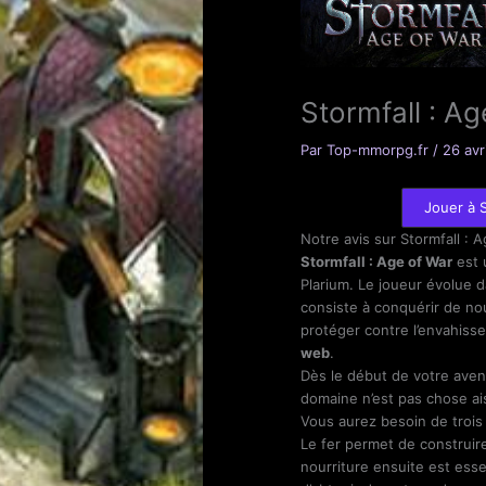
Stormfall : A
Par
Top-mmorpg.fr
/
26 avr
Jouer à S
Notre avis sur Stormfall : 
Stormfall : Age of War
est
Plarium. Le joueur évolue 
consiste à conquérir de no
protéger contre l’envahisseur
web
.
Dès le début de votre avent
domaine n’est pas chose ai
Vous aurez besoin de trois
Le fer permet de construire
nourriture ensuite est esse