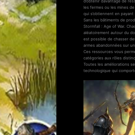
d’obtenir davantage de res
les fermes ou les mines de 
qui s’obtiennent en payant 
Sans les bâtiments de produ
Stormfall : Age of War. Ch
aléatoirement autour du dom
est possible de chasser de
armes abandonnées sur un c
Ces ressources vous permett
catégories aux rôles disti
Toutes les améliorations se
technologique qui comporte