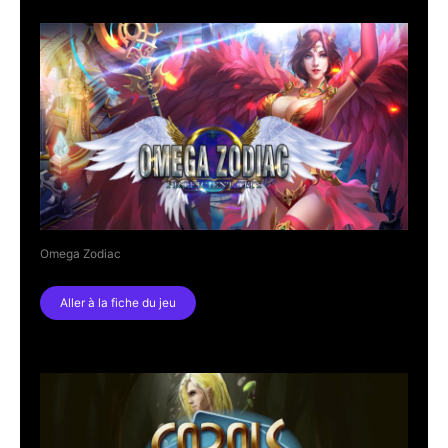
Omega Zodiac
Aller à la fiche du jeu