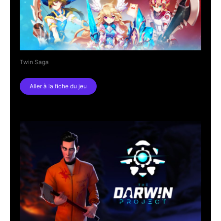
Twin Saga
Aller à la fiche du jeu