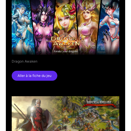
Dragon Awaken
Aller à la fiche du jeu