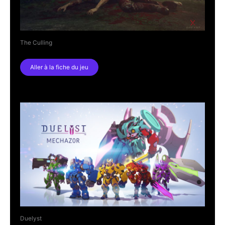
The Culling
Aller à la fiche du jeu
Duelyst