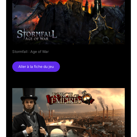
Stormfall : Age of War
Aller à la fiche du jeu