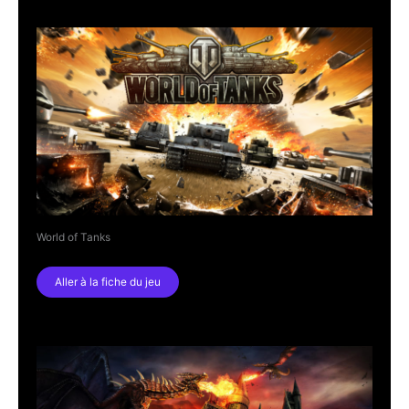
World of Tanks
Aller à la fiche du jeu