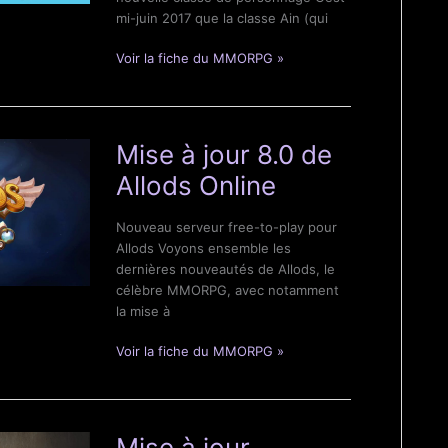
de
mi-juin 2017 que la classe Ain (qui
Minecraft
Nouveaux
Voir la fiche du MMORPG »
contenus
et
classe
Ain
Mise à jour 8.0 de
de
Allods Online
Elsword
Nouveau serveur free-to-play pour
Allods Voyons ensemble les
dernières nouveautés de Allods, le
célèbre MMORPG, avec notamment
la mise à
Mise
Voir la fiche du MMORPG »
à
jour
8.0
de
Mise à jour