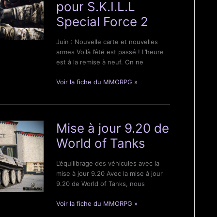
Wars
pour S.K.I.L.L
The
Special Force 2
Old
Republic
Juin : Nouvelle carte et nouvelles
armes Voilà l’été est passé ! L’heure
est à la remise à neuf. On ne
Nouvelles
Voir la fiche du MMORPG »
cartes
et
nouvelles
armes
Mise à jour 9.20 de
pour
World of Tanks
S.K.I.L.L
Special
Force
L’équilibrage des véhicules avec la
2
mise à jour 9.20 Avec la mise à jour
9.20 de World of Tanks, nous
Mise
Voir la fiche du MMORPG »
à