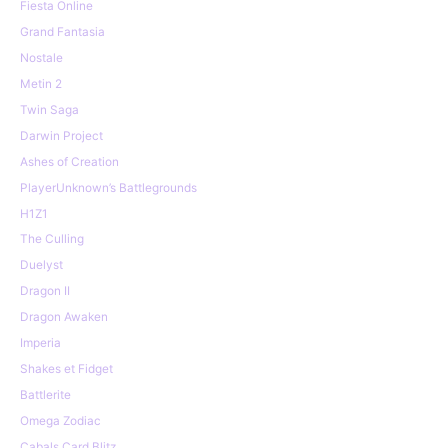
Fiesta Online
Grand Fantasia
Nostale
Metin 2
Twin Saga
Darwin Project
Ashes of Creation
PlayerUnknown’s Battlegrounds
H1Z1
The Culling
Duelyst
Dragon II
Dragon Awaken
Imperia
Shakes et Fidget
Battlerite
Omega Zodiac
Cabals Card Blitz