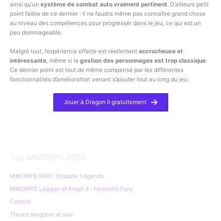
ainsi qu’un
système de combat auto vraiment pertinent
. D’ailleurs petit
point faible de ce dernier : Il ne faudra même pas connaître grand chose
au niveau des compétences pour progresser dans le jeu, ce qui est un
peu dommageable.
Malgré tout, l’expérience offerte est réellement
accrocheuse et
intéressante
, même si la
gestion des personnages est trop classique
.
Ce dernier point est tout de même compensé par les différentes
fonctionnalités d’amélioration venant s’ajouter tout au long du jeu.
Jouer à Dragon II gratuitement
Top MMORPG 2020
MMORPG RAID: Shadow Legends
MMORPG League of Angel 4 : Heaven’s Fury
Fortnite
Throne kingdom at war