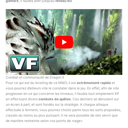
gamers
, il faudra aller jusqu’au
niveau 60
.
Combat et communauté de Dragon II
Pour ce qui est du leveling de ce MMO, il est
extrêmement rapide
et
vous pourrez d’ailleurs vite le constater dans le jeu. En effet, afin de vite
progresser en ce qui concerne les niveaux, il faudra tout simplement XP
en effectuant divers
combats de quêtes
. Ces derniers se déroulent sur
un écran à part, et sont fondés sur la stratégie. A chaque attaque
effectuée à l’ennemi, vous pourrez choisir parmi tous les sorts proposées,
classés du moins au plus puissant. Il ne sera possible de s’en servir que
de manière restreinte selon vos points de «rage».