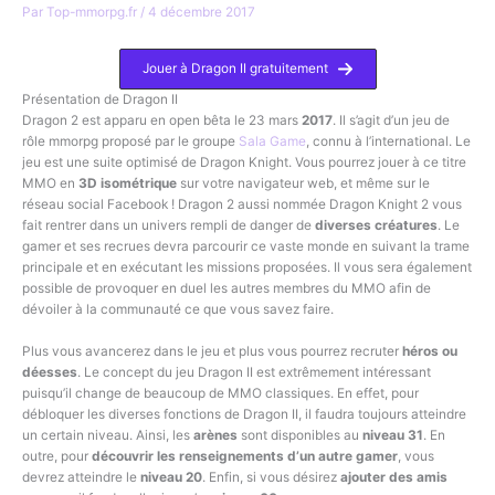
Par
Top-mmorpg.fr
/
4 décembre 2017
Jouer à Dragon II gratuitement
Présentation de Dragon II
Dragon 2 est apparu en open bêta le 23 mars
2017
. Il s’agit d’un jeu de
rôle mmorpg proposé par le groupe
Sala Game
, connu à l’international. Le
jeu est une suite optimisé de Dragon Knight. Vous pourrez jouer à ce titre
MMO en
3D isométrique
sur votre navigateur web, et même sur le
réseau social Facebook ! Dragon 2 aussi nommée Dragon Knight 2 vous
fait rentrer dans un univers rempli de danger de
diverses créatures
. Le
gamer et ses recrues devra parcourir ce vaste monde en suivant la trame
principale et en exécutant les missions proposées. Il vous sera également
possible de provoquer en duel les autres membres du MMO afin de
dévoiler à la communauté ce que vous savez faire.
Plus vous avancerez dans le jeu et plus vous pourrez recruter
héros ou
déesses
. Le concept du jeu Dragon II est extrêmement intéressant
puisqu’il change de beaucoup de MMO classiques. En effet, pour
débloquer les diverses fonctions de Dragon II, il faudra toujours atteindre
un certain niveau. Ainsi, les
arènes
sont disponibles au
niveau 31
. En
outre, pour
découvrir les renseignements d’un autre gamer
, vous
devrez atteindre le
niveau 20
. Enfin, si vous désirez
ajouter des amis