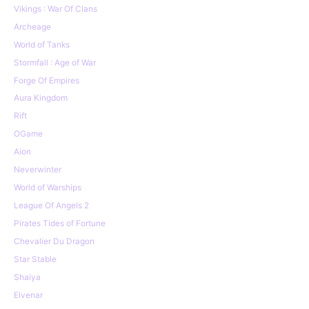
Vikings : War Of Clans
Archeage
World of Tanks
Stormfall : Age of War
Forge Of Empires
Aura Kingdom
Rift
OGame
Aion
Neverwinter
World of Warships
League Of Angels 2
Pirates Tides of Fortune
Chevalier Du Dragon
Star Stable
Shaiya
Elvenar