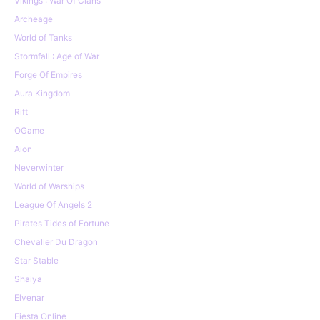
Vikings : War Of Clans
Archeage
World of Tanks
Stormfall : Age of War
Forge Of Empires
Aura Kingdom
Rift
OGame
Aion
Neverwinter
World of Warships
League Of Angels 2
Pirates Tides of Fortune
Chevalier Du Dragon
Star Stable
Shaiya
Elvenar
Fiesta Online