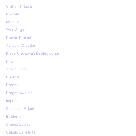
Grand Fantasia
Nostale
Metin 2
Twin Saga
Darwin Project
Ashes of Creation
PlayerUnknown’s Battlegrounds
H1Z1
The Culling
Duelyst
Dragon II
Dragon Awaken
Imperia
Shakes et Fidget
Battlerite
Omega Zodiac
Cabals Card Blitz