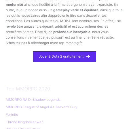
modernité
ainsi que fidélité à la firme et ergonomie avant-gardiste. En
outre, le jeu propose aussi un
gameplay varié et équilibré
, ainsi que tous
les outils nécessaires afin d’apprécier le titre dans d’excellentes
conditions. Les autres qualités du MOBA sont nombreuses. En effet, il se
révèle être amusant, exigeant, addictif et est accrocheur dès les
premières parties. Doté d’une
profondeur incroyable
, nous vous
conseillons vivement ce jeu puisqu’il est au final une réelle réussite.
N’hésitez pas à télécharger avec top-mmorpg.fr.
Jouer à Dota 2 gratuitement
Top MMORPG 2020
MMORPG RAID: Shadow Legends
MMORPG League of Angel 4 : Heaven’s Fury
Fortnite
Throne kingdom at war