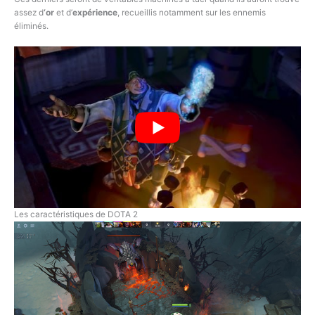
assez d
‘or
et d’
expérience
, recueillis notamment sur les ennemis
éliminés.
Les caractéristiques de DOTA 2