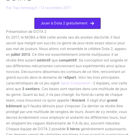
Par
Top-mmorpg.fr
/
12 novembre 2017
Jouer à Dota 2 gratuitement
Présentation de DOTA 2
En 2017, le MOBA a fêté cette année ses dix années d’activité. Il faut
savoir que malgré son succès ce genre de jeux reste assez obscur pour
pas mal de joueurs. Nous allons voir ensemble le célèbre Dota 2, apparu
en
juillet 2013
. Ce titre est essentiellement orienté multijoueur. Il se
révèle être autant
addictif
que
compétitif
. Sa conception est soignée et
ses différentes mécanismes conviennent aux expérimentés ainsi qu’aux
novices. Découvrons désormais les contours de ce titre, rencontrant un
grand succès dans le domaine de l’
eSport
. Voici les trois principales
caractéristiques de ce jeu signé
Valve Corporation
: 2 équipes, une carte
ainsi que
3 sentiers
. Ces bases sont reprises dans une multitude de jeux
du genre. Quant au but, il n’a pas changé. Au fond du camp de chaque
team, vous trouverez ce qu’on appelle l’
Ancient
. Il s’agit d’un
grand
bâtiment
qu’il faudra détruire pour s’imposer. Ce dernier se révèle être
protégé par une multitude de rangées de tours. Avant de s’y rendre, vous
devrez évidemment vous employer et anéantir les différentes tours, tout
en stoppant les vagues d’adversaire de l’I.A du jeu, souvent robustes.
Chaque équipe de DOTA 2 possède
5 héros
généralement surpuissants.
Ces derniers seront de véritables machines à tuer quand ils auront trouvé