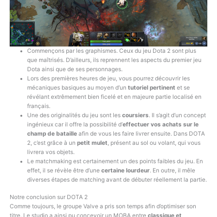
Commençons par les graphismes. Ceux du jeu Dota 2 sont plus
que maîtrisés. D’ailleurs, ils reprennent les aspects du premier jeu
Dota ainsi que de ses personnages.
Lors des premières heures de jeu, vous pourrez découvrir les
mécaniques basiques au moyen d’un
tutoriel pertinent
et se
révélant extrêmement bien ficelé et en majeure partie localisé en
français.
Une des originalités du jeu sont les
coursiers
. Il s’agit d’un concept
ingénieux car il offre la possibilité d’
effectuer vos achats sur le
champ de bataille
afin de vous les faire livrer ensuite. Dans DOTA
2, c’est grâce à un
petit mulet
, présent au sol ou volant, qui vous
livrera vos objets.
Le matchmaking est certainement un des points faibles du jeu. En
effet, il se révèle être d’une
certaine lourdeur
. En outre, il mêle
diverses étapes de matching avant de débuter réellement la partie.
Notre conclusion sur DOTA 2
Comme toujours, le groupe Valve a pris son temps afin d’optimiser son
titre. Le studio a ainsi pu concevoir un MOBA entre
classique et