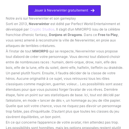
Jouer à Neverwinter gratuitement
Notre avis sur Neverwinter et son gameplay
Sorti en 2013,
Neverwinter
est édité par Perfect World Entertainment et
développé par
Cryptic Studios
. Il s’agit d’un MMORPG issu de la célèbre
franchise d’heroic fantasy,
Donjons et Dragons
. Dans ce
Free to Play
,
vous serez amené à reconstruire la ville de Neverwinter, en proie aux
attaques de terribles créatures.
À l’instar de tout
MMORPG
qui se respecte, Neverwinter vous propose
tout d’abord de créer votre personnage. Vous devrez tout d’abord choisir
entre de nombreuses races : humain, demi-orque, drow, nain, elfe des
bois, elfe de la lune, elfe du soleil, demi-elfe, halfelin, tieffelin ou drakéide.
Un panel plutôt fourni. Ensuite, il faudra décider de la classe de votre
héros. Aucune originalité à ce sujet, vous retrouvez tous les rôles
classiques comme magicien, guerrier, voleur… Les possibilités sont assez
étendues pour que vous puissiez forger l’avatar de vos rêves. Dernière
étape, faire un point sur ses statistiques de base. Ici, tout est décidé par
l’aléatoire, en mode « lancer de dés », un hommage au jeu de rôle papier.
Quelle que soit votre chance, vous ne risquez pas d’avoir un personnage
trop faible, pas d’inquiétude. D’autant plus que toutes les classes du jeu
s’avèrent équilibrées, un bon point.
En ce qui concerne l’apparence de votre avatar, n’en attendez pas trop.
Les possibilités sont honnêtes, mais les options proposées restent plutôt