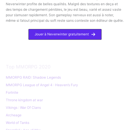
Neverwinter profite de belles qualités. Malgré des textures en deça et
des temps de chargement pénibles, le jeu est beau, varié et assez vaste
pour s’amuser rapidement. Son gameplay nerveux est aussi à noter,
même si l’atout principal du soft reste sans conteste son éditeur de quête.
Jouer à Neverwinter gratuitement
Top MMORPG 2020
MMORPG RAID: Shadow Legends
MMORPG League of Angel 4 : Heaven’s Fury
Fortnite
Throne kingdom at war
Vikings : War Of Clans
Archeage
World of Tanks