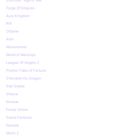
Stormfall : Age of War
Forge Of Empires
Aura Kingdom
Rift
OGame
Aion
Neverwinter
World of Warships
League Of Angels 2
Pirates Tides of Fortune
Chevalier Du Dragon
Star Stable
Shaiya
Elvenar
Fiesta Online
Grand Fantasia
Nostale
Metin 2