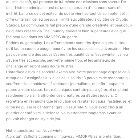
au sein du soft, qui propose de lui-même des missions sans saveur. De
fait, l’histoire principale n’est qu’une succession d’instances sans réel
intérêt. La force de cet éditeur de quête vient surtout de son potentiel : il
offre un terrain de jeu presque illimité aux utilisateurs du titre de Cryptic
Studios. La communauté fait preuve d’une grande créativité, et beaucoup
de quêtes créées via The Foundry s’avèrent bien supérieures à ce que
l’on peut voir dans les MMORPG du genre.
Parlons du gameplay. Les affrontements sont très dynamiques, surtout
qu’il faut beaucoup bouger pour éviter les coups de ses adversaires. Non
pas que prendre des coups s’avère très punitif dans Neverwinter. Le jeu
s’avère très accessible, peut-être même trop, et les amateurs de
challenge en seront sans doute frustrés.
L’interface est d’une sobriété exemplaire. Votre personnage dispose de 8
attaques : 2 assignées aux clics de la souris ; 3 pouvoirs de rencontre qui
souffrent d’un cooldown ; 2 aptitudes journalières, et enfin 1 capacité
propre à votre classe. Les mécaniques sont simples à gérer, et on prend
rapidement plaisir à affronter des créatures ou d’autres joueurs. On
regrettera en revanche que l’évolution de l’avatar soit aussi fastidieuse, et
qu’on ne puisse le cantonner qu’à un seul rôle. Si vous avez choisi un
guerrier orienté vers la défense, vous attendrez longtemps avant de
pouvoir changer de style de jeu.
Notre conclusion sur Neverwinter
Alors qu’il s’affichait comme un nouveau MMORPG sans prétention,