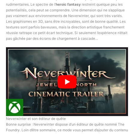
rudimentaires. Le spectre de l’
heroic fantasy
restreint quelque peu les
potentialités, cela peut se comprendre. Une dimension qui ne s’applique
pas vraiment aux environnements de Neverwinter, qui sont très variés.
Les graphismes en 3D, sans être incroyables, sont de bonne qualité. Les
textures sont parfois baveuses, mais la direction artistique franchement
réussie rattrape ce petit écart technique. Si seulement l’expérience n’était
pas gâchée par des écrans de chargement à cascade…
Neverwinter et son éditeur de quête
Bonne surprise : Neverwinter dispose d’un éditeur de quête nommé The
Foundry. Loin d’être sommaire, ce mode vous permet d’ajouter du contenu