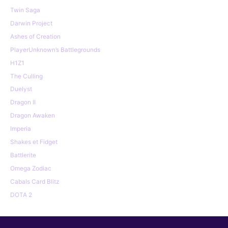
Twin Saga
Darwin Project
Ashes of Creation
PlayerUnknown’s Battlegrounds
H1Z1
The Culling
Duelyst
Dragon II
Dragon Awaken
Imperia
Shakes et Fidget
Battlerite
Omega Zodiac
Cabals Card Blitz
DOTA 2