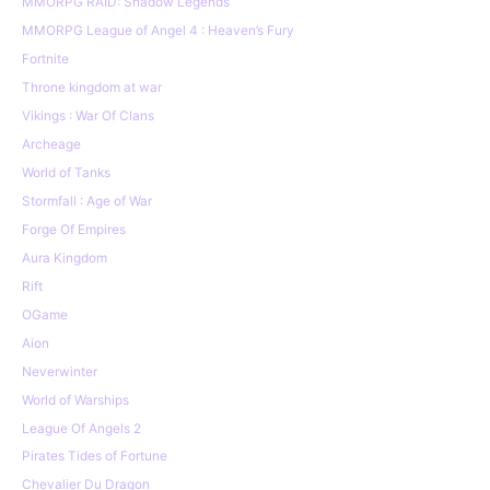
MMORPG RAID: Shadow Legends
MMORPG League of Angel 4 : Heaven’s Fury
Fortnite
Throne kingdom at war
Vikings : War Of Clans
Archeage
World of Tanks
Stormfall : Age of War
Forge Of Empires
Aura Kingdom
Rift
OGame
Aion
Neverwinter
World of Warships
League Of Angels 2
Pirates Tides of Fortune
Chevalier Du Dragon