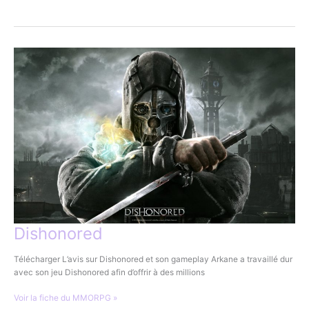
Strike
Global
Offensive
Dishonored
Télécharger L’avis sur Dishonored et son gameplay Arkane a travaillé dur
avec son jeu Dishonored afin d’offrir à des millions
Dishonored
Voir la fiche du MMORPG »