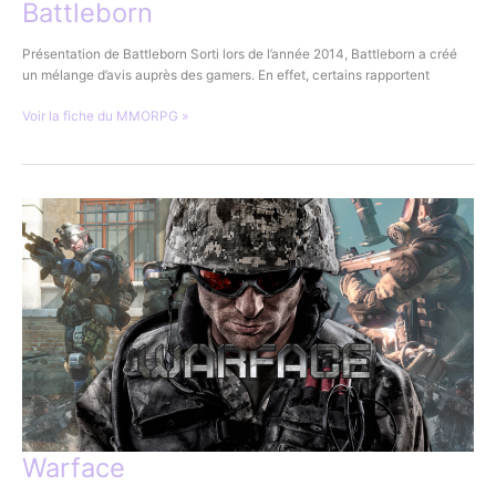
Battleborn
Présentation de Battleborn Sorti lors de l’année 2014, Battleborn a créé
un mélange d’avis auprès des gamers. En effet, certains rapportent
Battleborn
Voir la fiche du MMORPG »
Warface