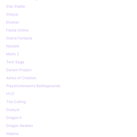
Star Stable
Shaiya
Elvenar
Fiesta Online
Grand Fantasia
Nostale
Metin 2
Twin Saga
Darwin Project
Ashes of Creation
PlayerUnknown’s Battlegrounds
H1Z1
The Culling
Duelyst
Dragon II
Dragon Awaken
Imperia