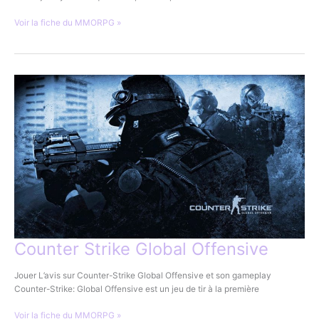
PlanetSide
Voir la fiche du MMORPG »
2
Counter Strike Global Offensive
Jouer L’avis sur Counter-Strike Global Offensive et son gameplay
Counter-Strike: Global Offensive est un jeu de tir à la première
Counter
Voir la fiche du MMORPG »