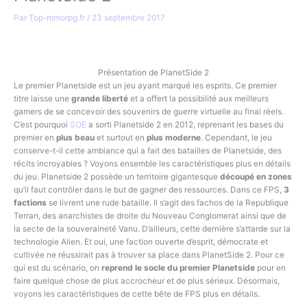
Par
Top-mmorpg.fr
/
23 septembre 2017
Jouer Gratuitement
Présentation de PlanetSide 2
Le premier Planetside est un jeu ayant marqué les esprits. Ce premier
titre laisse une
grande liberté
et a offert la possibilité aux meilleurs
gamers de se concevoir des souvenirs de guerre virtuelle au final réels.
C’est pourquoi
SOE
a sorti Planetside 2 en 2012, reprenant les bases du
premier en
plus beau
et surtout en
plus moderne
. Cependant, le jeu
conserve-t-il cette ambiance qui a fait des batailles de Planetside, des
récits incroyables ? Voyons ensemble les caractéristiques plus en détails
du jeu. Planetside 2 possède un territoire gigantesque
découpé en zones
qu’il faut contrôler dans le but de gagner des ressources. Dans ce FPS,
3
factions
se livrent une rude bataille. Il s’agit des fachos de la Republique
Terran, des anarchistes de droite du Nouveau Conglomerat ainsi que de
la secte de la souveraineté Vanu. D’ailleurs, cette dernière s’attarde sur la
technologie Alien. Et oui, une faction ouverte d’esprit, démocrate et
cultivée ne réussirait pas à trouver sa place dans PlanetSide 2. Pour ce
qui est du scénario, on
reprend le socle du premier Planetside
pour en
faire quelque chose de plus accrocheur et de plus sérieux. Désormais,
voyons les caractéristiques de cette bête de FPS plus en détails.