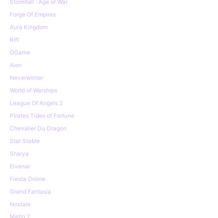
Stormfall : Age of War
Forge Of Empires
Aura Kingdom
Rift
OGame
Aion
Neverwinter
World of Warships
League Of Angels 2
Pirates Tides of Fortune
Chevalier Du Dragon
Star Stable
Shaiya
Elvenar
Fiesta Online
Grand Fantasia
Nostale
Metin 2