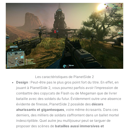
Les caractéristiques de PlanetSide 2
Design
: Peut-être pas le plus gros point fort du titre. En effet, en
jouant à PlanetSide 2, vous pourrez parfois avoir l’impression de
combattre des copycats de Flash ou de Megaman que de livrer
bataille avec des soldats du futur. Évidemment outre une absence
évidente de finesse, PlanetSide 2 possède des
décors
ahurissants et gigantesques
, voire même écrasants. Dans ces
derniers, des milliers de soldats s’affrontent dans un ballet mortel
indescriptible. Quel autre jeu multijoueur peut se targuer de
proposer des scènes de
batailles aussi immersives et