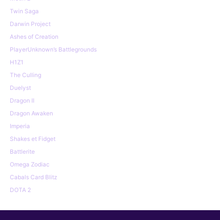
Twin Saga
Darwin Project
Ashes of Creation
PlayerUnknown’s Battlegrounds
H1Z1
The Culling
Duelyst
Dragon II
Dragon Awaken
Imperia
Shakes et Fidget
Battlerite
Omega Zodiac
Cabals Card Blitz
DOTA 2