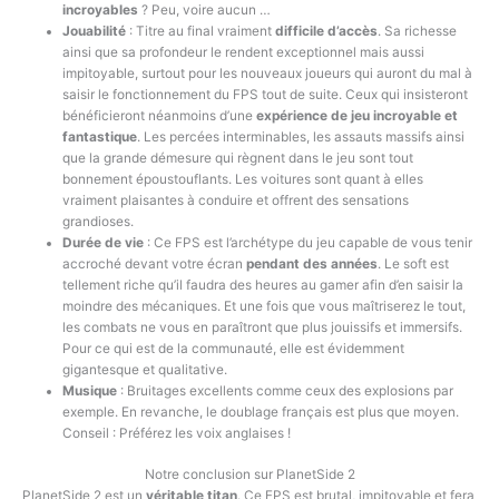
incroyables
? Peu, voire aucun …
Jouabilité
: Titre au final vraiment
difficile d’accès
. Sa richesse
ainsi que sa profondeur le rendent exceptionnel mais aussi
impitoyable, surtout pour les nouveaux joueurs qui auront du mal à
saisir le fonctionnement du FPS tout de suite. Ceux qui insisteront
bénéficieront néanmoins d’une
expérience de jeu incroyable et
fantastique
. Les percées interminables, les assauts massifs ainsi
que la grande démesure qui règnent dans le jeu sont tout
bonnement époustouflants. Les voitures sont quant à elles
vraiment plaisantes à conduire et offrent des sensations
grandioses.
Durée de vie
: Ce FPS est l’archétype du jeu capable de vous tenir
accroché devant votre écran
pendant des années
. Le soft est
tellement riche qu’il faudra des heures au gamer afin d’en saisir la
moindre des mécaniques. Et une fois que vous maîtriserez le tout,
les combats ne vous en paraîtront que plus jouissifs et immersifs.
Pour ce qui est de la communauté, elle est évidemment
gigantesque et qualitative.
Musique
: Bruitages excellents comme ceux des explosions par
exemple. En revanche, le doublage français est plus que moyen.
Conseil : Préférez les voix anglaises !
Notre conclusion sur PlanetSide 2
PlanetSide 2 est un
véritable titan
. Ce FPS est brutal, impitoyable et fera