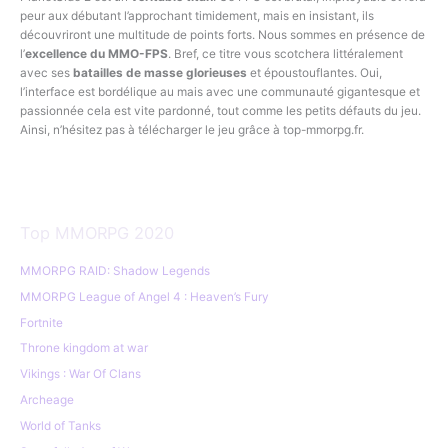
peur aux débutant l’approchant timidement, mais en insistant, ils
découvriront une multitude de points forts. Nous sommes en présence de
l’
excellence du MMO-FPS
. Bref, ce titre vous scotchera littéralement
avec ses
batailles de masse glorieuses
et époustouflantes. Oui,
l’interface est bordélique au mais avec une communauté gigantesque et
passionnée cela est vite pardonné, tout comme les petits défauts du jeu.
Ainsi, n’hésitez pas à télécharger le jeu grâce à top-mmorpg.fr.
Top MMORPG 2020
MMORPG RAID: Shadow Legends
MMORPG League of Angel 4 : Heaven’s Fury
Fortnite
Throne kingdom at war
Vikings : War Of Clans
Archeage
World of Tanks