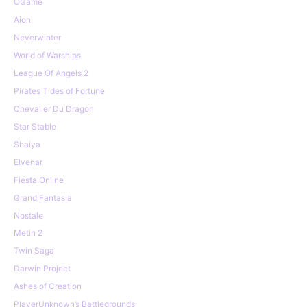
OGame
Aion
Neverwinter
World of Warships
League Of Angels 2
Pirates Tides of Fortune
Chevalier Du Dragon
Star Stable
Shaiya
Elvenar
Fiesta Online
Grand Fantasia
Nostale
Metin 2
Twin Saga
Darwin Project
Ashes of Creation
PlayerUnknown’s Battlegrounds