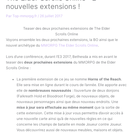
nouvelles extensions !
Par
Top-mmorpg.fr
/
26 juillet 2017
Teaser des deux prochaines extensions de The Elder
Scrolls Online
Voyons ensemble les deux prochaines extensions, la BO ainsi que le
nouvel archétype du
MMORPG The Elder Scrolls Online
.
Lors d’une conférence, durant l’E3 2017, Bethesda a mis en avant le
teaser des
deux prochaines extensions
du MMORPG de the Elder
Scrolls Online :
La première extension de ce jeu se nomme
Horns of the Reach
.
Elle sera mise en ligne durant le cours de l’année. Elle apporte avec
elle de
nombreuses nouveautés
: l’ouverture de deux donjons
(Falkreath Hold et Bloodroot Forge), de nouveaux objets, de
nouveaux personnages ainsi que deux nouveau endroits. Une
mise à jour sera effectuée au même moment
que la sortie de
cette extension. Cette mise à jour vous permettra d’avoir accès à
une nouvelle carte ainsi qu’à de nouvelles règles en ce qui
concerne les champs de bataille en mode Joueur contre Joueur.
Vous découvrirez aussi de nouveaux meubles, maisons et objets.