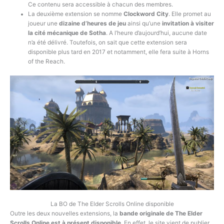
Ce contenu sera accessible à chacun des membres.
La deuxième extension se nomme
Clockword City
. Elle promet au
joueur une
dizaine d’heures de jeu
ainsi qu’une
invitation à visiter
la cité mécanique de Sotha
. A l’heure d’aujourd’hui, aucune date
n’a été délivré. Toutefois, on sait que cette extension sera
disponible plus tard en 2017 et notamment, elle fera suite à Horns
of the Reach.
La BO de The Elder Scrolls Online disponible
Outre les deux nouvelles extensions, la
bande originale de The Elder
Scrolls Online est à présent disponible
. En effet, le site vient de publier