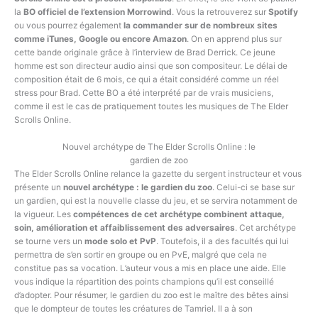
la
BO officiel de l’extension Morrowind
. Vous la retrouverez sur
Spotify
ou vous pourrez également
la commander sur de nombreux sites
comme iTunes, Google ou encore Amazon
. On en apprend plus sur
cette bande originale grâce à l’interview de Brad Derrick. Ce jeune
homme est son directeur audio ainsi que son compositeur. Le délai de
composition était de 6 mois, ce qui a était considéré comme un réel
stress pour Brad. Cette BO a été interprété par de vrais musiciens,
comme il est le cas de pratiquement toutes les musiques de The Elder
Scrolls Online.
Nouvel archétype de The Elder Scrolls Online : le
gardien de zoo
The Elder Scrolls Online relance la gazette du sergent instructeur et vous
présente un
nouvel archétype : le gardien du zoo
. Celui-ci se base sur
un gardien, qui est la nouvelle classe du jeu, et se servira notamment de
la vigueur. Les
compétences de cet archétype combinent attaque,
soin, amélioration et affaiblissement des adversaires
. Cet archétype
se tourne vers un
mode solo et PvP
. Toutefois, il a des facultés qui lui
permettra de s’en sortir en groupe ou en PvE, malgré que cela ne
constitue pas sa vocation. L’auteur vous a mis en place une aide. Elle
vous indique la répartition des points champions qu’il est conseillé
d’adopter. Pour résumer, le gardien du zoo est le maître des bêtes ainsi
que le dompteur de toutes les créatures de Tamriel. Il a à son