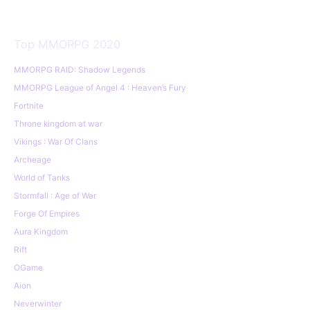
Top MMORPG 2020
MMORPG RAID: Shadow Legends
MMORPG League of Angel 4 : Heaven’s Fury
Fortnite
Throne kingdom at war
Vikings : War Of Clans
Archeage
World of Tanks
Stormfall : Age of War
Forge Of Empires
Aura Kingdom
Rift
OGame
Aion
Neverwinter