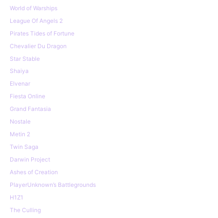
World of Warships
League Of Angels 2
Pirates Tides of Fortune
Chevalier Du Dragon
Star Stable
Shaiya
Elvenar
Fiesta Online
Grand Fantasia
Nostale
Metin 2
Twin Saga
Darwin Project
Ashes of Creation
PlayerUnknown’s Battlegrounds
H1Z1
The Culling