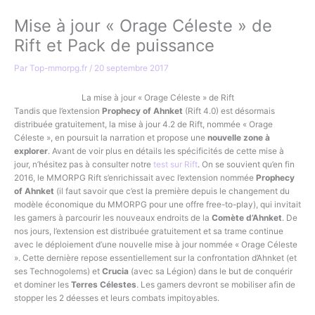
Mise à jour « Orage Céleste » de
Rift et Pack de puissance
Par
Top-mmorpg.fr
/
20 septembre 2017
La mise à jour « Orage Céleste » de Rift
Tandis que l’extension
Prophecy of Ahnket
(Rift 4.0) est désormais
distribuée gratuitement, la mise à jour 4.2 de Rift, nommée « Orage
Céleste », en poursuit la narration et propose une
nouvelle zone à
explorer
. Avant de voir plus en détails les spécificités de cette mise à
jour, n’hésitez pas à consulter notre
test sur Rift
. On se souvient qu’en fin
2016, le MMORPG Rift s’enrichissait avec l’extension nommée
Prophecy
of Ahnket
(il faut savoir que c’est la première depuis le changement du
modèle économique du MMORPG pour une offre free-to-play), qui invitait
les gamers à parcourir les nouveaux endroits de la
Comète d’Ahnket
. De
nos jours, l’extension est distribuée gratuitement et sa trame continue
avec le déploiement d’une nouvelle mise à jour nommée « Orage Céleste
». Cette dernière repose essentiellement sur la confrontation d’Ahnket (et
ses Technogolems) et
Crucia
(avec sa Légion) dans le but de conquérir
et dominer les
Terres Célestes
. Les gamers devront se mobiliser afin de
stopper les 2 déesses et leurs combats impitoyables.