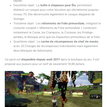
rapide.
Deuxième objet : La
boîte à chapeaux pour Élu
, permettant
d’obtenir un casque pour votre Vocation qui s’échelonne jusqu’au
niveau 70. Elle déverrouille également le casque d’apparat de
Vostigar.
Troisième objet : Les
vêtements de Folie primordiale
, intégrant le
costume complet « Vêtements de Folie primordiale » contenant
notamment le Ceste, les Crampons, la Cuirasse, les Protège-
jambes, le Masque ainsi que les Espauliers primordiaux de la folie.
Quatrième objet : Le
cache de récompenses de chef de meute
,
avec 20 Charges de récompenses individuelles mais également
deux Marques de l’adversaire.
Ce pack est
disponible depuis août 2017
dans la boutique du jeu. Il est
proposé aux joueurs pour un tarif de seulement 19,99 dollars.