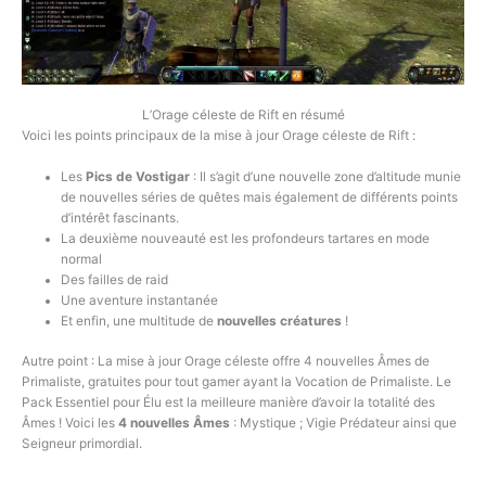
L’Orage céleste de Rift en résumé
Voici les points principaux de la mise à jour Orage céleste de Rift :
Les
Pics de Vostigar
: Il s’agit d’une nouvelle zone d’altitude munie
de nouvelles séries de quêtes mais également de différents points
d’intérêt fascinants.
La deuxième nouveauté est les profondeurs tartares en mode
normal
Des failles de raid
Une aventure instantanée
Et enfin, une multitude de
nouvelles créatures
!
Autre point : La mise à jour Orage céleste offre 4 nouvelles Âmes de
Primaliste, gratuites pour tout gamer ayant la Vocation de Primaliste. Le
Pack Essentiel pour Élu est la meilleure manière d’avoir la totalité des
Âmes ! Voici les
4 nouvelles Âmes
: Mystique ; Vigie Prédateur ainsi que
Seigneur primordial.