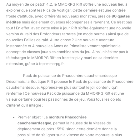
Au moyen de ce patch 4.2, le MMORPG Rift s’offre une nouveau lieu à
explorer que sont les Pics de Vostigar. Cette dernière est une contrée
froide d’altitude, avec différents nouveaux monstres, près de
80 quêtes
inédites
mais également diverses récompenses à l’avenant. Ce n’est pas
tout ! En effet, avec cette mise à jour, Rift s’offre également une nouvelle
version du raid des Profondeurs tartares (en mode normal) ainsi que de
nouvelles Failles de raid. Autre chose ? Une nouvelle Aventure
instantanée et 4 nouvelles Âmes de Primaliste venant optimiser le
concept de classes jouables combinables du jeu. Ainsi, n’hésitez pas à
télécharger le MMORPG Rift en free-to-play muni de sa dernière
extension, grâce à top-mmorpg.fr.
Pack de puissance de Phacochère cauchemardesque
Désormais, la Boutique Rift propose le Pack de puissance de Phacochère
cauchemardesque. Apprenez-en plus sur tout le joli contenu qu’il
renferme ! Ce nouveau Pack de puissance du MMORPG Rift est une
valeur certaine pour les passionnés de ce jeu. Voici tous les objets
d’intérêt qu’il intègre :
Premier objet : La
monture Phacochère
cauchemardesque
, permet la hausse de la vitesse de
déplacement de près 155%, sinon cette dernière donne la
possibilité de s’aligner sur la vitesse de votre monture la plus